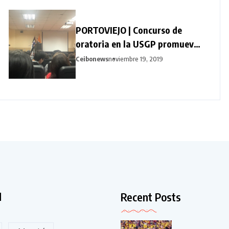
PORTOVIEJO | Concurso de
oratoria en la USGP promueve
la conservación del medio
Ceibonews
noviembre 19, 2019
ambiente
Recent Posts
d