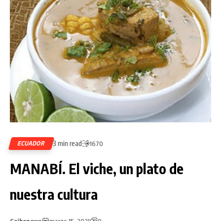
3 min read
ECUADOR
1670
MANABÍ. El viche, un plato de
nuestra cultura
Ceibonews
marzo 15, 2021
0