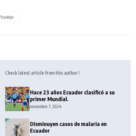
toviejo
Check latest article from this author !
Hace 23 años Ecuador clasificó a su
primer Mundial.
noviembre 7, 2024
Disminuyen casos de malaria en
Ecuador