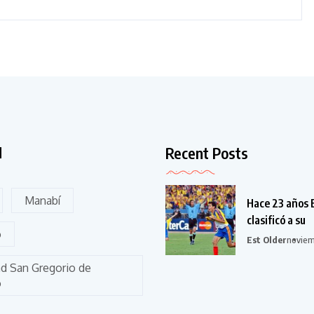
Recent Posts
d
Manabí
Hace 23 años 
clasificó a su
o
Est Older
noviem
ad San Gregorio de
o