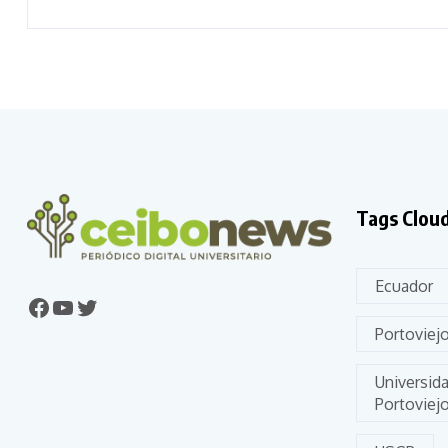
Tags Clou
Ecuador
Portoviej
Universid
Portoviej