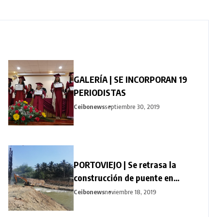
GALERÍA | SE INCORPORAN 19
PERIODISTAS
Ceibonews
septiembre 30, 2019
PORTOVIEJO | Se retrasa la
construcción de puente en
Pimpiguasí
Ceibonews
noviembre 18, 2019