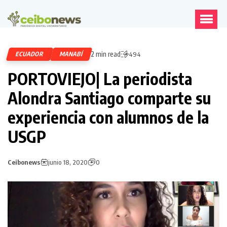
2 min read
ECUADOR
MANABÍ
494
PORTOVIEJO| La periodista
Alondra Santiago comparte su
experiencia con alumnos de la
USGP
Ceibonews
junio 18, 2020
0