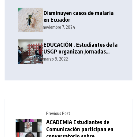
Disminuyen casos de malaria
en Ecuador
noviembre 7, 2024
EDUCACIÓN . Estudiantes de la
USGP organizan Jornadas
Académicas de Periodismo
marzo 9, 2022
Previous Post
ACADEMIA Estudiantes de
Comunicación participan en
conversatorio sobre