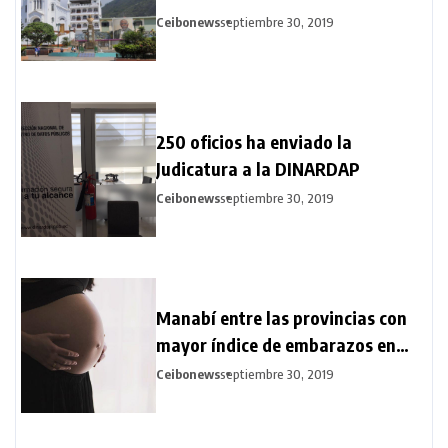
Ceibonews
septiembre 30, 2019
250 oficios ha enviado la
Judicatura a la DINARDAP
Ceibonews
septiembre 30, 2019
Manabí entre las provincias con
mayor índice de embarazos en
adolescentes
Ceibonews
septiembre 30, 2019