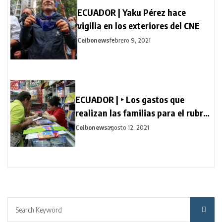
ECUADOR | Yaku Pérez hace
vigilia en los exteriores del CNE
Ceibonews
febrero 9, 2021
ECUADOR | ‣ Los gastos que
realizan las familias para el rubro
escolar sufren cambios a raíz de la
Ceibonews
agosto 12, 2021
pandemia