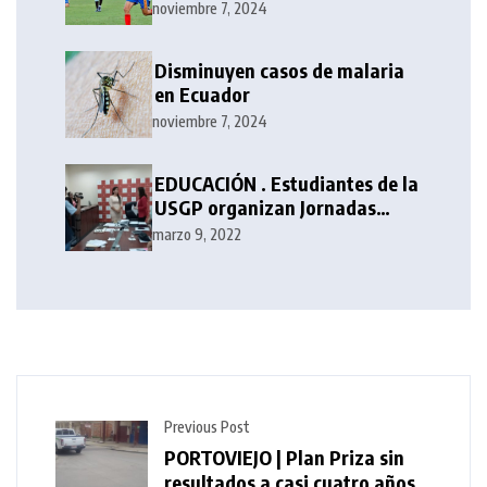
noviembre 7, 2024
Disminuyen casos de malaria
en Ecuador
noviembre 7, 2024
EDUCACIÓN . Estudiantes de la
USGP organizan Jornadas
Académicas de Periodismo
marzo 9, 2022
Previous Post
PORTOVIEJO | Plan Priza sin
resultados a casi cuatro años