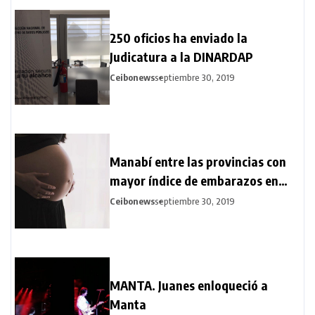
250 oficios ha enviado la
Judicatura a la DINARDAP
Ceibonews
septiembre 30, 2019
Manabí entre las provincias con
mayor índice de embarazos en
adolescentes
Ceibonews
septiembre 30, 2019
MANTA. Juanes enloqueció a
Manta