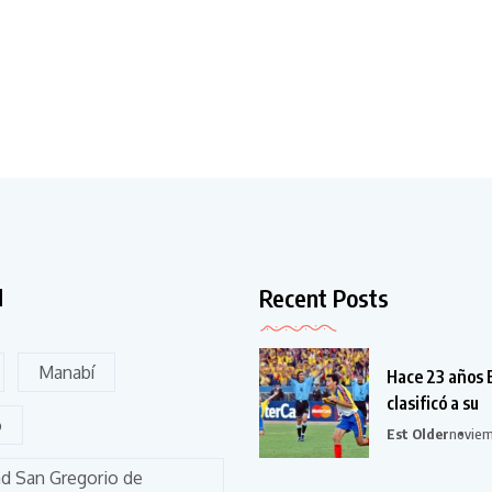
Recent Posts
d
Manabí
Hace 23 años 
clasificó a su
o
Est Older
noviem
ad San Gregorio de