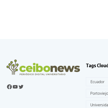
Tags Clou
Ecuador
Portoviej
Universid